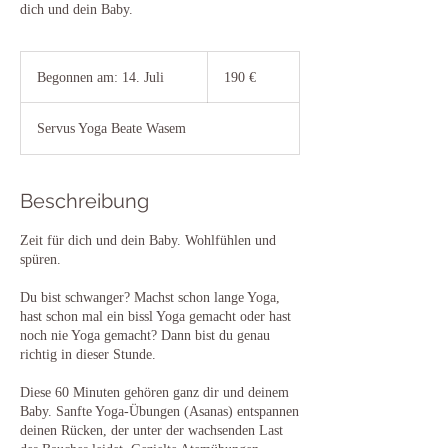
dich und dein Baby.
190
Euro
Begonnen am: 14. Juli
B
190 €
e
g
Servus Yoga Beate Wasem
o
n
n
e
Beschreibung
n
a
Zeit für dich und dein Baby. Wohlfühlen und
m
spüren.
:
1
Du bist schwanger? Machst schon lange Yoga,
4
hast schon mal ein bissl Yoga gemacht oder hast
.
noch nie Yoga gemacht? Dann bist du genau
J
richtig in dieser Stunde.
u
l
Diese 60 Minuten gehören ganz dir und deinem
i
Baby. Sanfte Yoga-Übungen (Asanas) entspannen
deinen Rücken, der unter der wachsenden Last