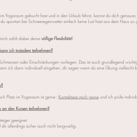
im Yogaraum gebucht hast und in den Urlaub fährst, kannst du dich genauso ü
 du spontan bei Schneeregenwetter einfach keine Lust hast aus dem Haus zu g
trich zählt dabei deine
völlige Flexibilität!
kann ich trotzdem teilnehmen?
Schmerzen oder Einschränkungen vorliegen. Das ist auch grundlegend wichtig
ann ich dann individuell eingehen, dir sagen wenn du eine Übung vielleicht b
n?
h Platz im Yogaraum ist gerne -
Kontaktiere mich gerne
und ich prüfe individu
h an den Kursen teilnehmen?
steiger geeignet.
dir allerdings sicher auch nicht langweilig.