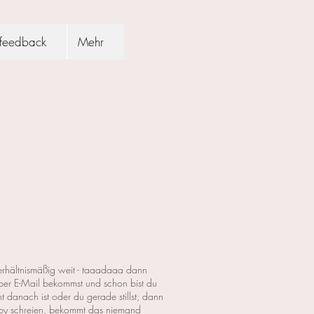
feedback
Mehr
verhältnismäßig weit - taaadaaa dann
 per E-Mail bekommst und schon bist du
t danach ist oder du gerade stillst, dann
Baby schreien, bekommt das niemand