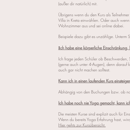
(außer dir natürlich) mit.
Übrigens wenn du den Kurs als Teilnehmer 
Villa in Kreta einwählen. Oder auch wenn
Wohnzimmer aus und sei online dabei.
Beispiele dazu gibt es unzählige. Unterm S
ch habe eine körperliche Einschränkung, 
I
Ich frage jeden Schüler ob Beschwerden, 
(gerne auch unter 4-Augen), denn darauf k
auch gar nicht machen solltest.
Kann ich in einen laufenden Kurs einsteige
Abhängig von den Buchungen bzw. ob noc
Ich habe noch nie Yoga gemacht, kann ic
Die meisten Kurse sind explizit auch für Ein
Wenn du bereits Yoga Erfahrung hast, wird 
Hier gehts zur Kursübersicht.