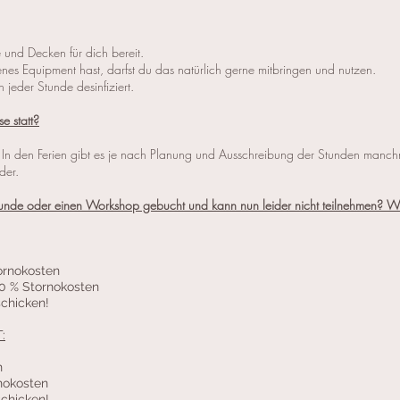
 und Decken für dich bereit.
nes Equipment hast, darfst du das natürlich gerne mitbringen und nutzen.
eder Stunde desinfiziert.
e statt?
t. In den Ferien gibt es je nach Planung und Ausschreibung der Stunden manc
der.
Stunde oder einen Workshop gebucht und kann nun leider nicht teilnehmen? 
tornokosten
80 % Stornokosten
schicken!
:
n
rnokosten
schicken!