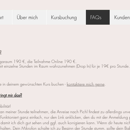
rt
Über mich
Kursbuchung
FAQs
Kunden
?
Yogaraum 190 €, die Teilnahme Online 190 €.
keit einzelne Stunden im Raum wahrzunehmen (Drop In) für je 19€ pro Stunde.
de in deinem gewünschten Kurs buchen -
kontaktiere mich gerne
.
ingt mir das?
bilität!
an meiner Stunde teilnehmen, die Anreise nach Pichl findest zu allerdings un
 Funktioniert ganz einfach, nur den Link anklicken, den du mit der Anmeldung
damit ich dich gut sehen und ggf. auch korrigieren kann.
Wenn dir heute nich
halten. Dein Mikrofon schalte ich zu Beginn der Stunde stumm, sollte dein 