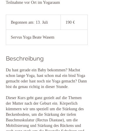
Teilnahme vor Ort im Yogaraum
190
Euro
Begonnen am: 13. Juli
B
190 €
e
g
Servus Yoga Beate Wasem
o
n
n
e
Beschreibung
n
a
Du hast gerade ein Baby bekommen? Machst
m
schon lange Yoga, hast schon mal ein bissl Yoga
:
gemacht oder hast noch nie Yoga gemacht? Dann
1
bist du genau richtig in dieser Stunde.
3
.
Dieser Kurs geht ganz gezielt auf die Themen
J
der Mutter nach der Geburt ein. Körperlich
u
kümmern wir uns speziell um die Stärkung des
l
Beckenbodens, um die Stärkung der tiefen
i
Bauchmuskulatur (Rectus Diastase), um die
Mobilisierung und Stärkung des Rückens und