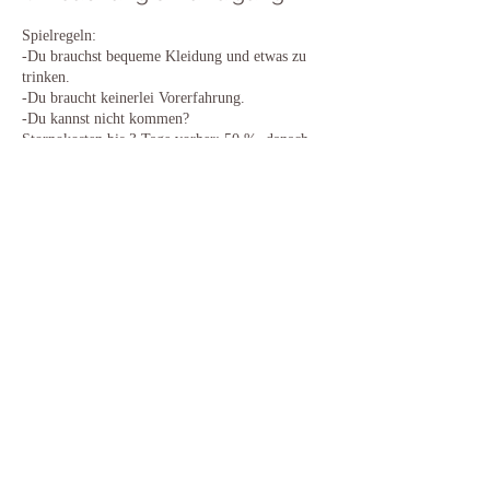
Spielregeln:
-Du brauchst bequeme Kleidung und etwas zu
trinken.
-Du braucht keinerlei Vorerfahrung.
-Du kannst nicht kommen?
Stornokosten bis 3 Tage vorher: 50 %, danach
100 %,
du kannst gerne eine Ersatzperson schicken!
Danke für dein Verständnis!
Stornobedingungen für einen 10er-Kurs:
-bis 14 Tage vor Kursbeginn 50%
- kürzer als 14 Tage vor Kursbeginn 80 %
- du kannst jederzeit gerne eine Ersatzperson für
dich schicken
Was ist dein Stornierungsgrund? Lass uns
sprechen und wir finden eine Lösung :)