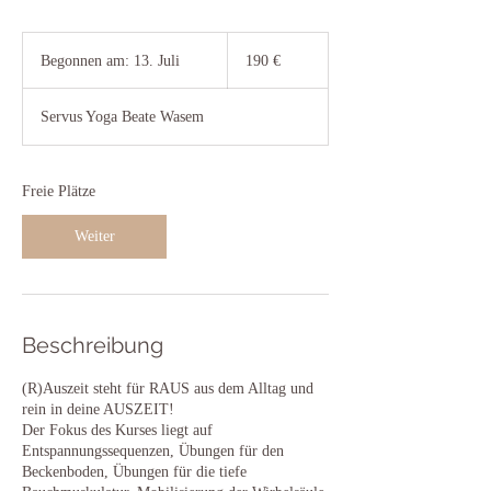
190
Euro
Begonnen am: 13. Juli
B
190 €
e
g
Servus Yoga Beate Wasem
o
n
n
e
Freie Plätze
n
a
Weiter
m
:
1
3
.
Beschreibung
J
u
(R)Auszeit steht für RAUS aus dem Alltag und
l
rein in deine AUSZEIT!
i
Der Fokus des Kurses liegt auf
Entspannungssequenzen, Übungen für den
Beckenboden, Übungen für die tiefe